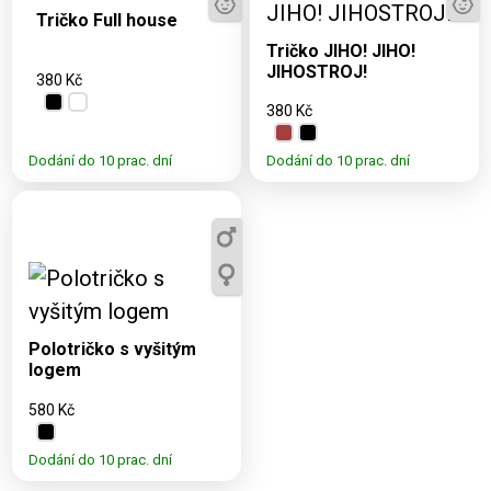
M, L, XL, XXL
3, 5, 7, 9, 11, S, M, L,
Tričko Full house
XL, XXL
Tričko JIHO! JIHO!
JIHOSTROJ!
380 Kč
380 Kč
Dodání do 10 prac. dní
Dodání do 10 prac. dní
Dostupné varianty:
S, M, L, XL, XXL
Polotričko s vyšitým
logem
580 Kč
Dodání do 10 prac. dní