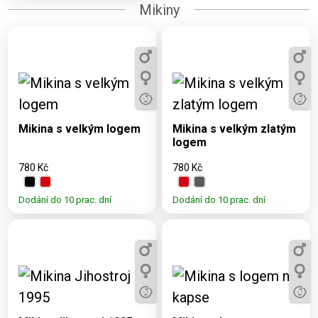
Mikiny
Dostupné varianty:
Dostupné varianty:
3, 5, 7, 9, 11, S, M, L,
3, 5, 7, 9, 11, S, M, L,
XL, XXL
XL, XXL
Mikina s velkým logem
Mikina s velkým zlatým
logem
780 Kč
780 Kč
Dodání do 10 prac. dní
Dodání do 10 prac. dní
Dostupné varianty:
Dostupné varianty:
3, 5, 7, 9, 11, S, M, L,
3, 5, 7, 9, 11, S, M, L,
XL, XXL
XL, 2XL