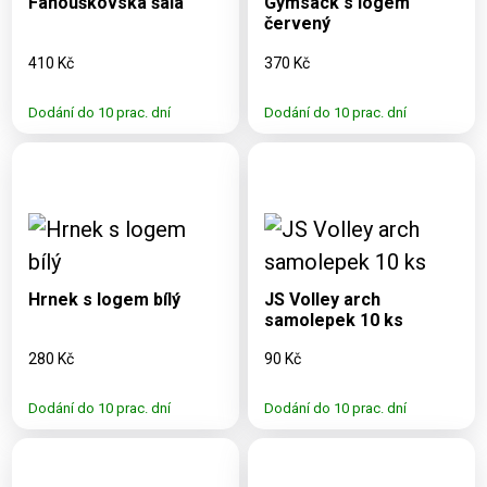
Fanouškovská šála
Gymsack s logem
červený
410 Kč
370 Kč
Dodání do 10 prac. dní
Dodání do 10 prac. dní
Dostupné varianty:
Dostupné varianty:
330 ml
Hrnek s logem bílý
JS Volley arch
samolepek 10 ks
280 Kč
90 Kč
Dodání do 10 prac. dní
Dodání do 10 prac. dní