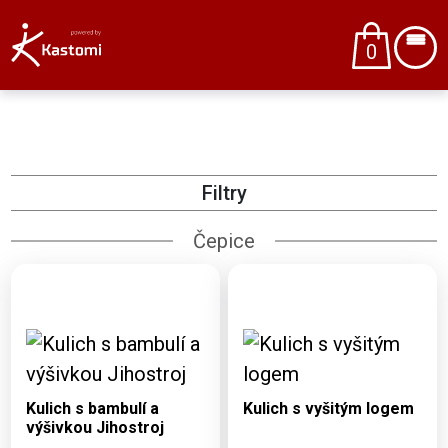
0
Filtry
Čepice
Dostupné varianty:
Dostupné varianty:
UNI
UNI
Kulich s bambulí a
Kulich s vyšitým logem
výšivkou Jihostroj