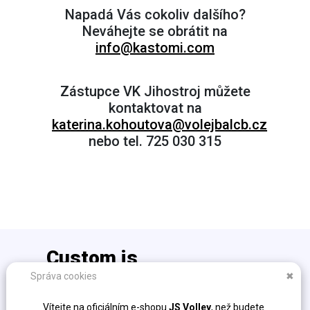
Napadá Vás cokoliv dalšího?
Neváhejte se obrátit na
info@kastomi.com
Zástupce VK Jihostroj můžete
kontaktovat na
katerina.kohoutova@volejbalcb.cz
nebo tel. 725 030 315
Custom is
the new cool!
Správa cookies
✖
info@kastomi.com
Vítejte na oficiálním e-shopu
JS Volley
, než budete