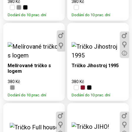
380 Kč
380 Kč
Dodání do 10 prac. dní
Dodání do 10 prac. dní
Dostupné varianty:
Dostupné varianty:
3, 5, 7, 9, 11, XS, S, M,
S, M, L, XL, XXL
L, XL, XXL
Melírované tričko s
Tričko Jihostroj 1995
logem
380 Kč
380 Kč
Dodání do 10 prac. dní
Dodání do 10 prac. dní
Dostupné varianty:
3, 5, 7, 9, 11, XS, S,
Dostupné varianty: