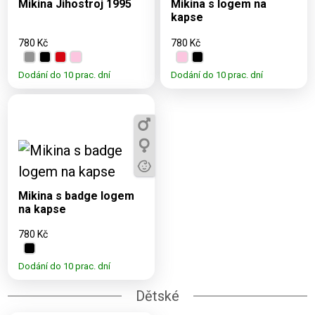
Mikina Jihostroj 1995
Mikina s logem na
kapse
780 Kč
780 Kč
Dodání do 10 prac. dní
Dodání do 10 prac. dní
Dostupné varianty:
3, 5, 7, 9, 11, XS, S, M,
L, XL, XXL, 2XL
Mikina s badge logem
na kapse
780 Kč
Dodání do 10 prac. dní
Dětské