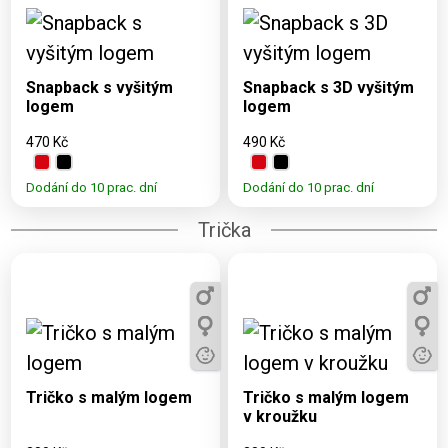
Dostupné varianty:
Dostupné varianty:
UNI
UNI
Snapback s vyšitým
Snapback s 3D vyšitým
logem
logem
470 Kč
490 Kč
Dodání do 10 prac. dní
Dodání do 10 prac. dní
Trička
Dostupné varianty:
Dostupné varianty:
3, 5, 7, 9, 11, XS, S, M,
3, 5, 7, 9, 11, S, M, L,
L, XL, XXL, 2XL
XL, XXL
Tričko s malým logem
Tričko s malým logem
v kroužku