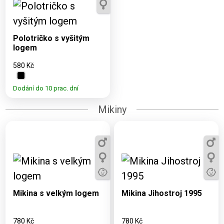
Dostupné varianty:
S, M, L, XL, XXL
Polotričko s vyšitým
logem
580 Kč
Dodání do 10 prac. dní
Mikiny
Dostupné varianty:
Dostupné varianty:
3, 5, 7, 9, 11, S, M, L,
3, 5, 7, 9, 11, S, M, L,
XL, XXL
XL, XXL
Mikina s velkým logem
Mikina Jihostroj 1995
780 Kč
780 Kč