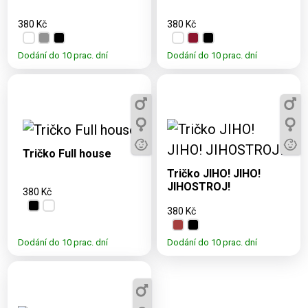
380 Kč
380 Kč
Dodání do 10 prac. dní
Dodání do 10 prac. dní
Dostupné varianty:
3, 5, 7, 9, 11, XS, S,
Dostupné varianty:
M, L, XL, XXL
3, 5, 7, 9, 11, S, M, L,
Tričko Full house
XL, XXL
Tričko JIHO! JIHO!
JIHOSTROJ!
380 Kč
380 Kč
Dodání do 10 prac. dní
Dodání do 10 prac. dní