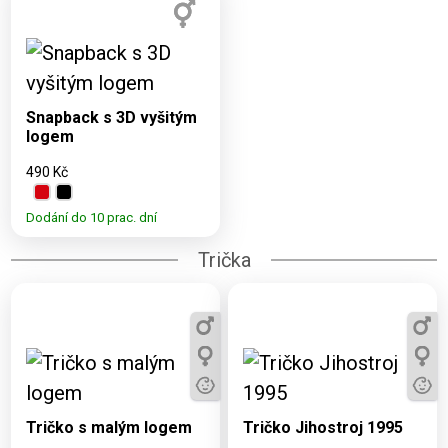
Dostupné varianty:
UNI
Snapback s 3D vyšitým
logem
490 Kč
Dodání do 10 prac. dní
Trička
Dostupné varianty:
Dostupné varianty:
3, 5, 7, 9, 11, XS, S, M,
3, 5, 7, 9, 11, XS, S, M,
L, XL, XXL, 2XL
L, XL, XXL
Tričko s malým logem
Tričko Jihostroj 1995