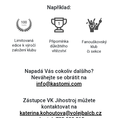
Například:
Limitovaná
Připomínka
Fanouškovský
edice k výročí
důležitého
klub
založení klubu
vítězství
či sekce
Napadá Vás cokoliv dalšího?
Neváhejte se obrátit na
info@kastomi.com
Zástupce VK Jihostroj můžete
kontaktovat na
katerina.kohoutova@volejbalcb.cz