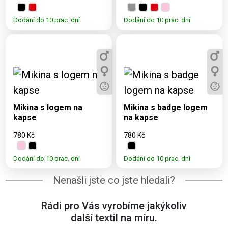
Dodání do 10 prac. dní
Dodání do 10 prac. dní
Dostupné varianty:
Dostupné varianty:
3, 5, 7, 9, 11, S, M, L,
3, 5, 7, 9, 11, XS, S, M,
XL, 2XL
L, XL, XXL, 2XL
Mikina s logem na
Mikina s badge logem
kapse
na kapse
780 Kč
780 Kč
Dodání do 10 prac. dní
Dodání do 10 prac. dní
Nenašli jste co jste hledali?
Rádi pro Vás vyrobíme jakýkoliv
další textil na míru.