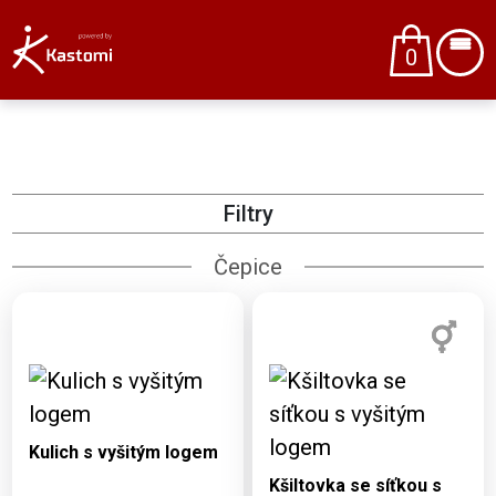
0
Filtry
Čepice
Dostupné varianty:
UNI
Dostupné varianty:
Kulich s vyšitým logem
UNI
Kšiltovka se síťkou s