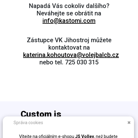
Napadá Vás cokoliv dalšího?
Neváhejte se obrátit na
info@kastomi.com
Zástupce VK Jihostroj můžete
kontaktovat na
katerina.kohoutova@volejbalcb.cz
nebo tel. 725 030 315
Custom is
the new cool!
Správa cookies
✖
info@kastomi.com
Vítejte na oficiálním e-shopu
JS Volley
, než budete